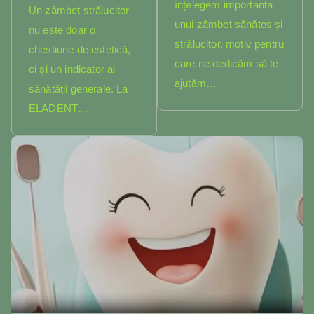
înțelegem importanța
Un zâmbet strălucitor
unui zâmbet sănătos și
nu este doar o
strălucitor, motiv pentru
chestiune de estetică,
care ne dedicăm să te
ci și un indicator al
ajutăm…
sănătății generale. La
ELADENT…