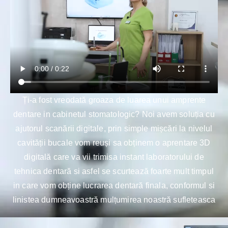
Ți-a fost vreodată groaza de luarea unui amprente
dentare in cabinetul stomatologic? Noi avem soluția cu
ajutorul scanării digitale, prin simple mișcări la nivelul
cavității bucale vom reuși sa obținem o aprentare 3D
digitală care va vii trimisa instant laboratorului de
tehnica dentară si asfel se scurtează foarte mult timpul
in care vom obține lucrarea dentară finala, conformul si
linistea dumneavoastră mulțumirea noastră sufleteasca