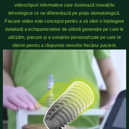
videoclipuri informative care ilustrează inovațiile
tehnologice ce ne diferențiază pe piața stomatologică.
Fiecare video este conceput pentru a vă oferi o înțelegere
detaliată a echipamentelor de ultimă generație pe care le
utilizăm, precum și a soluțiilor personalizate pe care le
oferim pentru a răspunde nevoilor fiecărui pacient.