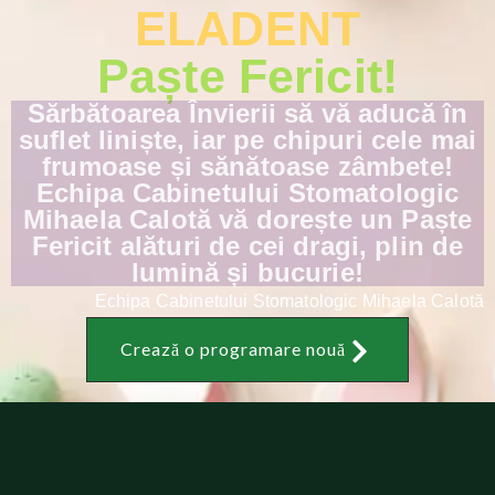
ELADENT
Paște Fericit!
Sărbătoarea Învierii să vă aducă în
suflet liniște, iar pe chipuri cele mai
frumoase și sănătoase zâmbete!
Echipa Cabinetului Stomatologic
Mihaela Calotă vă dorește un Paște
Fericit alături de cei dragi, plin de
lumină și bucurie!
Echipa Cabinetului Stomatologic Mihaela Calotă
Crează o programare nouă